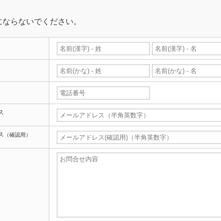
にならないでください。
ス
ス
（確認用）